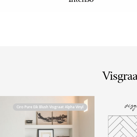
Intenso
Visgraa
Ciro Pure Eik Blush Visgraat Alpha Vinyl