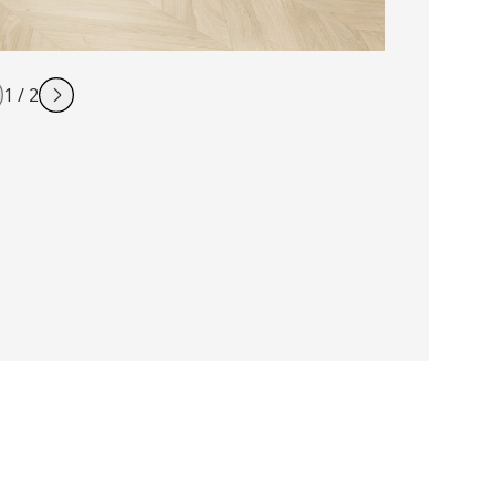
1
/
2