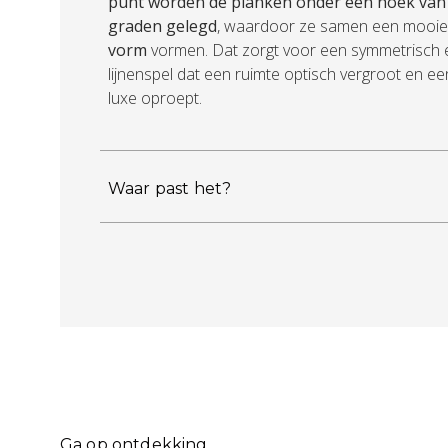
punt worden de planken onder een hoek van 
graden gelegd
, waardoor ze samen een mooie
vorm
vormen. Dat zorgt voor een symmetrisch 
lijnenspel dat een ruimte optisch vergroot en ee
luxe oproept.
Waar past het?
Ga op ontdekking