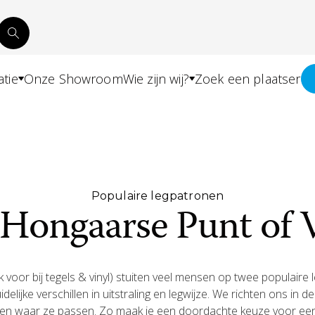
atie
Onze Showroom
Wie zijn wij?
Zoek een plaatser
Populaire legpatronen
 Hongaarse Punt of V
 voor bij tegels & vinyl) stuiten veel mensen op twee populair
uidelijke verschillen in uitstraling en legwijze. We richten ons i
n waar ze passen. Zo maak je een doordachte keuze voor een vl