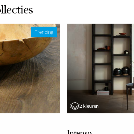
lecties
Trending
2 kleuren