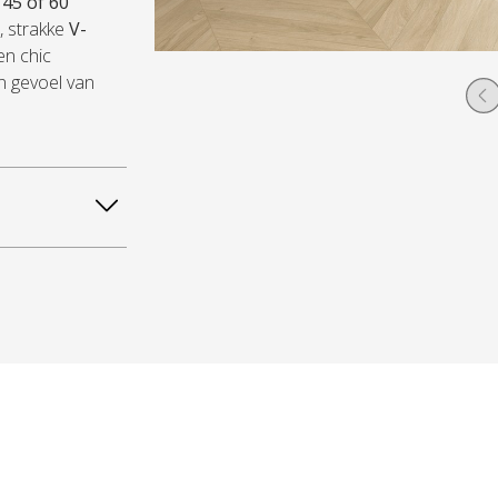
45 of 60
, strakke
V-
en chic
n gevoel van