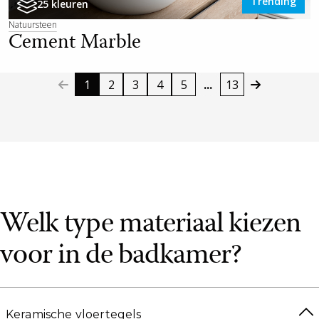
Trending
25 kleuren
Natuursteen
Cement Marble
1
2
3
4
5
...
13
Welk type materiaal kiezen
voor in de badkamer?
Keramische vloertegels