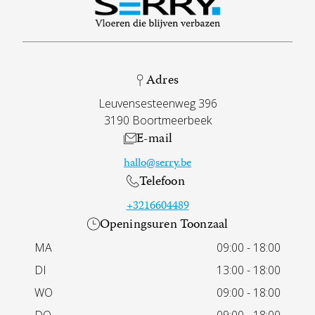
Adres
Leuvensesteenweg 396
3190 Boortmeerbeek
E-mail
hallo@serry.be
Telefoon
+3216604489
Openingsuren Toonzaal
MA
09:00 - 18:00
DI
13:00 - 18:00
WO
09:00 - 18:00