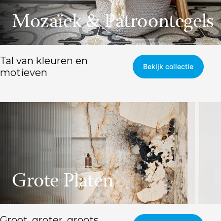
Mozaïek & Patroontegels
Tal van kleuren en
Bekijk collectie
motieven
Grote Platen
Groot, groter, groots...