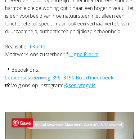
creëert een doorlopende lijn in het interieur, een subtiele
harmonie die de woning optilt naar een hoger niveau. Het
is een voorbeeld van hoe natuursteen niet alleen een
functionele rol speelt, maar ook een verhaal vertelt: van
duurzaamheid, authenticiteit en tijdloze schoonheid.
Realisatie:
TKartel
Maatwerk: ons zusterbedrijf
Ligne Pierre
📍 Bezoek ons:
Leuvensesteenweg 396, 3190 Boortmeerbeek
📸 Volg ons op Instagram:
@serrytegels
Taj Mahal Kwartsiet Maatwerk Wastafel & Spatwand