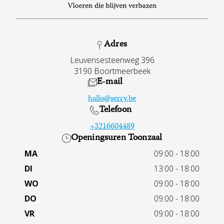
Adres
Leuvensesteenweg 396
3190 Boortmeerbeek
E-mail
hallo@serry.be
Telefoon
+3216604489
Openingsuren Toonzaal
MA
09:00 - 18:00
DI
13:00 - 18:00
WO
09:00 - 18:00
DO
09:00 - 18:00
VR
09:00 - 18:00