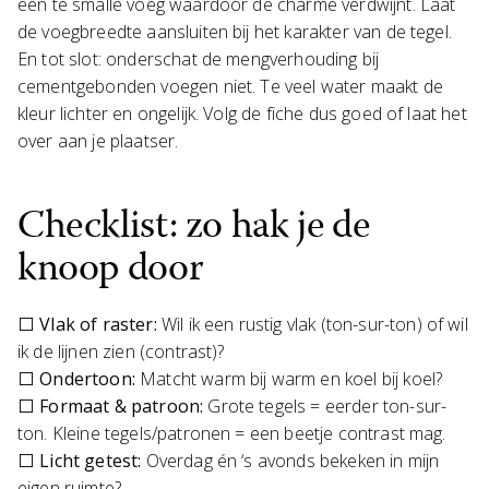
een té smalle voeg waardoor de charme verdwijnt. Laat
de voegbreedte aansluiten bij het karakter van de tegel.
En tot slot: onderschat de mengverhouding bij
cementgebonden voegen niet. Te veel water maakt de
kleur lichter en ongelijk. Volg de fiche dus goed of laat het
over aan je plaatser.
Checklist: zo hak je de
knoop door
⬜
Vlak of raster:
Wil ik een rustig vlak (ton-sur-ton) of wil
ik de lijnen zien (contrast)?
⬜ Ondertoon:
Matcht warm bij warm en koel bij koel?
⬜ Formaat & patroon:
Grote tegels = eerder ton-sur-
ton. Kleine tegels/patronen = een beetje contrast mag.
⬜ Licht getest:
Overdag én ‘s avonds bekeken in mijn
eigen ruimte?