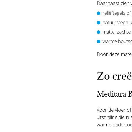
Daarnaast zien 
reliëftegels o
natuursteen- 
matte, zachte
warme houtsoo
Door deze materi
Zo creëe
Meditara B
Voor de vloer o
uitstraling die ru
warme ondertoon 