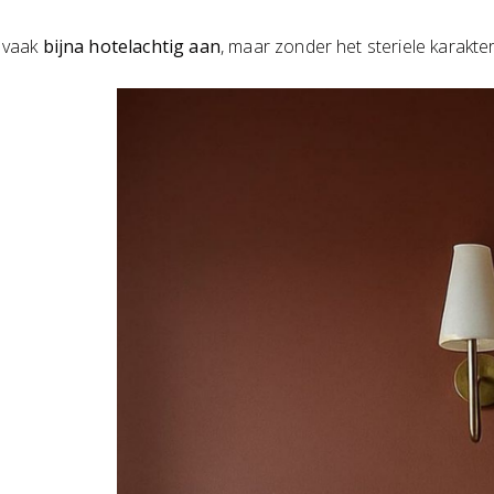
t vaak
bijna hotelachtig aan
, maar zonder het steriele karakte