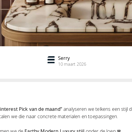
Serry
10 maart 2026
interest Pick van de maand”
analyseren we telkens een stijl 
rtalen we die naar concrete materialen en toepassingen.
nemen we de
Earthy Modern Luxury stijl
onder de loep