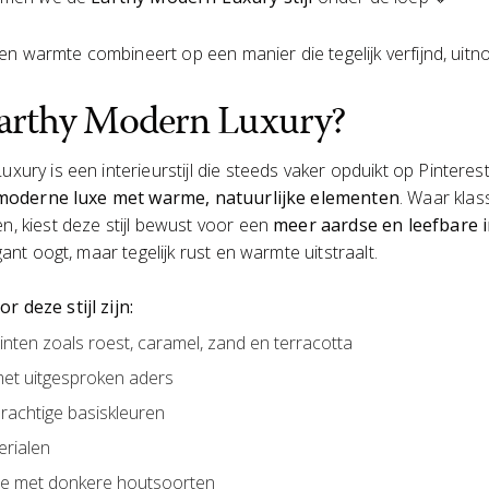
🤎
e en warmte combineert op een manier die tegelijk verfijnd, uitn
Earthy Modern Luxury?
xury is een interieurstijl die steeds vaker opduikt op Pinteres
moderne luxe met warme, natuurlijke elementen
. Waar klas
, kiest deze stijl bewust voor een
meer aardse en leefbare i
gant oogt, maar tegelijk rust en warmte uitstraalt.
 deze stijl zijn:
nten zoals roest, caramel, zand en terracotta
et uitgesproken aders
rachtige basiskleuren
erialen
ie met donkere houtsoorten