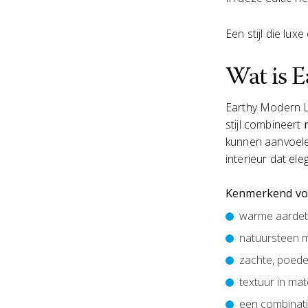
Een stijl die lux
Wat is 
Earthy Modern Lu
stijl combineert
kunnen aanvoelen
interieur dat ele
Kenmerkend voor
warme aardeti
natuursteen m
zachte, poede
textuur in mat
een combinat