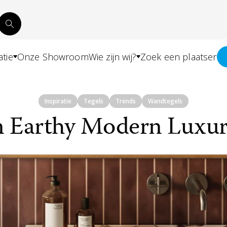
atie
Onze Showroom
Wie zijn wij?
Zoek een plaatser
Inspiratie
Tegels
Trends
Wandtegels
n Earthy Modern Luxury